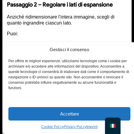
Passaggio 2 – Regolare i lati di espansione
Anziché ridimensionare l'intera immagine, scegli di
quanto ingrandire ciascun lato.
Puoi:
Aggiungi pixel in alto
Gestisci il consenso
Espandere lo spazio inferiore
Estenditi a sinistra o a destra
Per offrire le migliori esperienze, utilizziamo tecnologie come i cookie per
archiviare e/o accedere alle informazioni del dispositivo. Acconsentire a
Questa espansione controllata garantisce un'estensione
queste tecnologie ci consentirà di elaborare dati come il comportamento di
selettiva delle immagini, evitando di distorcere il
navigazione o ID univoci su questo sito. Non acconsentire o revocare il
soggetto. È possibile inserire manualmente il layout in
consenso potrebbe influire negativamente su alcune funzionalità e
base al numero di pixel necessari all'interno
funzioni.
dell'immagine.
Passaggio 3 – Seleziona il rapporto d'aspetto
Accettare
Se hai bisogno di un formato specifico, utilizza il
selettore delle proporzioni.
Cookie Policy
Privacy Policy
Imprint
Questo aiuta: