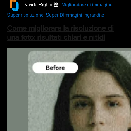
Davide Righini
Miglioratore di immagine
,
Super risoluzione
,
SuperID
Immagini ingrandite
Come migliorare la risoluzione di
una foto: risultati chiari e nitidi