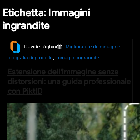
Etichetta:
Immagini
ingrandite
Davide Righini
Miglioratore di immagine
fotografia di prodotto
,
Immagini ingrandite
Estensione dell'immagine senza
distorsioni: una guida professionale
con PiktID