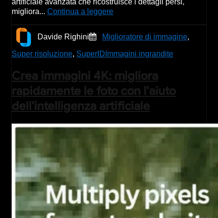
artificiale avanzata che ricostruisce i dettagli persi,
migliora...
Continua a leggere
Davide Righini
Miglioratore di immagine
,
Super risoluzione
,
SuperID
Immagini ingrandite
Crea immagini 4K: migliora
rapidamente le foto con l'aiuto
dell'intelligenza artificiale