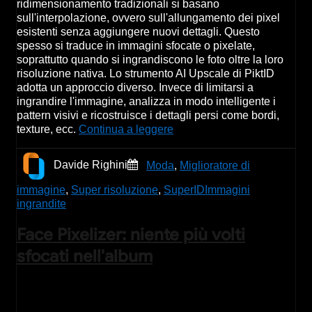
ridimensionamento tradizionali si basano
sull'interpolazione, ovvero sull'allungamento dei pixel
esistenti senza aggiungere nuovi dettagli. Questo
spesso si traduce in immagini sfocate o pixelate,
soprattutto quando si ingrandiscono le foto oltre la loro
risoluzione nativa. Lo strumento AI Upscale di PiktID
adotta un approccio diverso. Invece di limitarsi a
ingrandire l'immagine, analizza in modo intelligente i
pattern visivi e ricostruisce i dettagli persi come bordi,
texture, ecc.
Continua a leggere
Davide Righini
Moda
,
Miglioratore di
immagine
,
Super risoluzione
,
SuperID
Immagini
ingrandite
Face Pixelizer: niente più volti
sfocati nell'album