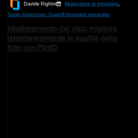
Davide Righini
Miglioratore di immagine
,
Super risoluzione
,
SuperID
Immagini ingrandite
Miglioramento del viso: migliora
istantaneamente la qualità delle
foto con PiktID