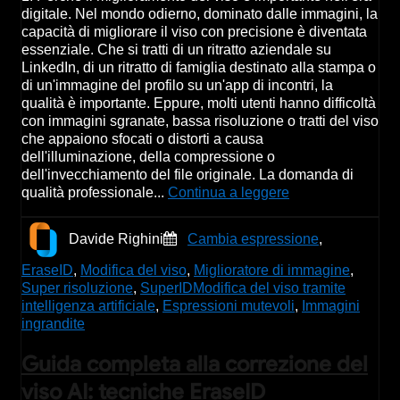
digitale. Nel mondo odierno, dominato dalle immagini, la
capacità di migliorare il viso con precisione è diventata
essenziale. Che si tratti di un ritratto aziendale su
LinkedIn, di un ritratto di famiglia destinato alla stampa o
di un'immagine del profilo su un'app di incontri, la
qualità è importante. Eppure, molti utenti hanno difficoltà
con immagini sgranate, bassa risoluzione o tratti del viso
che appaiono sfocati o distorti a causa
dell'illuminazione, della compressione o
dell'invecchiamento del file originale. La domanda di
qualità professionale...
Continua a leggere
Davide Righini
Cambia espressione
,
EraseID
,
Modifica del viso
,
Miglioratore di immagine
,
Super risoluzione
,
SuperID
Modifica del viso tramite
intelligenza artificiale
,
Espressioni mutevoli
,
Immagini
ingrandite
Guida completa alla correzione del
viso AI: tecniche EraseID