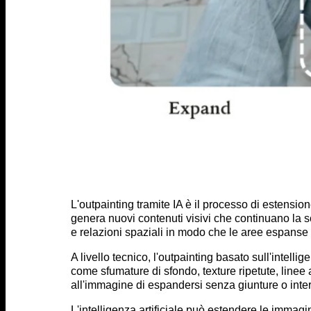
L'outpainting tramite IA è il processo di estensione
genera nuovi contenuti visivi che continuano la sc
e relazioni spaziali in modo che le aree espans
A livello tecnico, l'outpainting basato sull'intell
come sfumature di sfondo, texture ripetute, linee 
all'immagine di espandersi senza giunture o interr
L'intelligenza artificiale può estendere le immagin