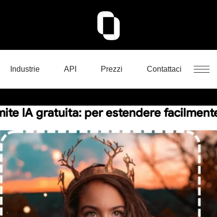
Industrie
API
Prezzi
Contattaci
ite IA gratuita: per estendere facilmente