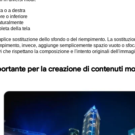
ra o a destra
e o inferiore
aturalmente
leta della tela
lice sostituzione dello sfondo o del riempimento. La sostituzi
empimento, invece, aggiunge semplicemente spazio vuoto o sfoca
tivi che rispettano la composizione e l'intento originali dell'imm
portante per la creazione di contenuti m