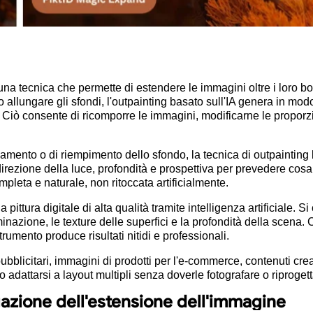
è una tecnica che permette di estendere le immagini oltre i loro b
 o allungare gli sfondi, l'outpainting basato sull'IA genera in mo
 Ciò consente di ricomporre le immagini, modificarne le proporz
amento o di riempimento dello sfondo, la tecnica di outpainting b
irezione della luce, profondità e prospettiva per prevedere cosa do
pleta e naturale, non ritoccata artificialmente.
ittura digitale di alta qualità tramite intelligenza artificiale. S
nazione, le texture delle superfici e la profondità della scena. C
trumento produce risultati nitidi e professionali.
bblicitari, immagini di prodotti per l'e-commerce, contenuti creati
 adattarsi a layout multipli senza doverle fotografare o riprogett
gazione dell'estensione dell'immagine