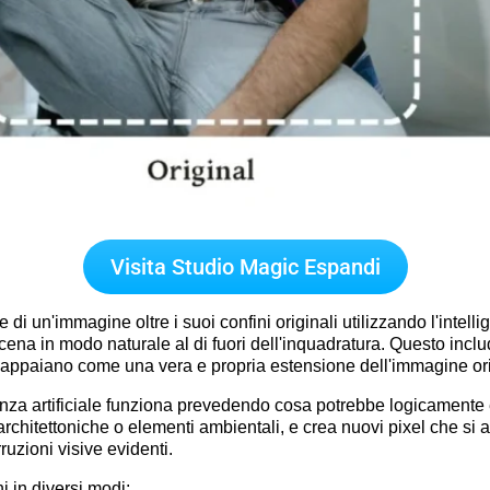
Visita Studio Magic Espandi
 di un'immagine oltre i suoi confini originali utilizzando l'intelli
ena in modo naturale al di fuori dell'inquadratura. Questo includ
e appaiano come una vera e propria estensione dell'immagine ori
igenza artificiale funziona prevedendo cosa potrebbe logicamente es
architettoniche o elementi ambientali, e crea nuovi pixel che si 
uzioni visive evidenti.
i in diversi modi: