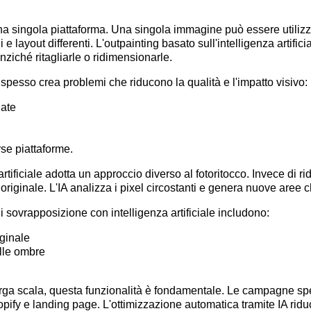
a singola piattaforma. Una singola immagine può essere utilizza
 layout differenti. L'outpainting basato sull'intelligenza artifici
anziché ritagliarle o ridimensionarle.
spesso crea problemi che riducono la qualità e l'impatto visivo:
iate
rse piattaforme.
artificiale adotta un approccio diverso al fotoritocco. Invece di 
originale. L'IA analizza i pixel circostanti e genera nuove aree c
di sovrapposizione con intelligenza artificiale includono:
ginale
elle ombre
arga scala, questa funzionalità è fondamentale. Le campagne sp
fy e landing page. L'ottimizzazione automatica tramite IA riduc