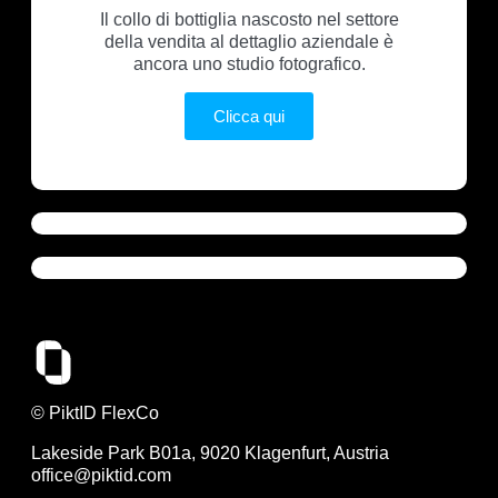
Il collo di bottiglia nascosto nel settore
della vendita al dettaglio aziendale è
ancora uno studio fotografico.
Clicca qui
© PiktID FlexCo
Lakeside Park B01a, 9020 Klagenfurt, Austria
office@piktid.com