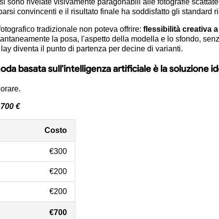
 sono rivelate visivamente paragonabili alle fotografie scattate c
si convincenti e il risultato finale ha soddisfatto gli standard r
fotografico tradizionale non poteva offrire:
flessibilità creativa 
e istantaneamente la posa, l'aspetto della modella e lo sfondo, s
lay diventa il punto di partenza per decine di varianti.
moda basata sull'intelligenza artificiale è la soluzione 
norare.
 700 €
Costo
€300
€200
€200
€700