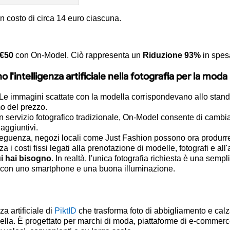
un costo di circa 14 euro ciascuna.
€50
con On-Model. Ciò rappresenta un
Riduzione 93%
in spesa
o l'intelligenza artificiale nella fotografia per la moda
 Le immagini scattate con la modella corrispondevano allo standa
o del prezzo.
 un servizio fotografico tradizionale, On-Model consente di cam
aggiuntivi.
seguenza, negozi locali come Just Fashion possono ora produrr
a i costi fissi legati alla prenotazione di modelle, fotografi e all'a
cui hai bisogno
. In realtà, l'unica fotografia richiesta è una semp
e con uno smartphone e una buona illuminazione.
a artificiale di
PiktID
che trasforma foto di abbigliamento e calza
la. È progettato per marchi di moda, piattaforme di e-commerce