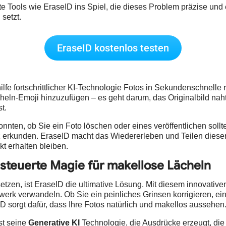
 Tools wie EraseID ins Spiel, die dieses Problem präzise und e
setzt.
EraseID kostenlos testen
lfe fortschrittlicher KI-Technologie Fotos in Sekundenschnelle 
cheln-Emoji hinzuzufügen – es geht darum, das Originalbild naht
t.
nten, ob Sie ein Foto löschen oder eines veröffentlichen sollt
enz erkunden. EraseID macht das Wiedererleben und Teilen diese
kt erhalten bleiben.
esteuerte Magie für makellose Lächeln
setzen, ist EraseID die ultimative Lösung. Mit diesem innovati
erk verwandeln. Ob Sie ein peinliches Grinsen korrigieren, ei
 sorgt dafür, dass Ihre Fotos natürlich und makellos aussehen
st seine
Generative KI
Technologie, die Ausdrücke erzeugt, die 