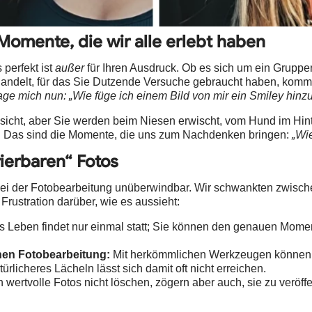
 Momente, die wir alle erlebt haben
 perfekt ist
außer
für Ihren Ausdruck. Ob es sich um ein Gruppen
 handelt, für das Sie Dutzende Versuche gebraucht haben, kommt
age mich nun: „Wie füge ich einem Bild von mir ein Smiley hinz
esicht, aber Sie werden beim Niesen erwischt, vom Hund im Hint
nt. Das sind die Momente, die uns zum Nachdenken bringen:
„Wi
rierbaren“ Fotos
bei der Fotobearbeitung unüberwindbar. Wir schwankten zwisc
 Frustration darüber, wie es aussieht:
 Leben findet nur einmal statt; Sie können den genauen Momen
hen Fotobearbeitung:
Mit herkömmlichen Werkzeugen können 
rlicheres Lächeln lässt sich damit oft nicht erreichen.
wertvolle Fotos nicht löschen, zögern aber auch, sie zu veröffen