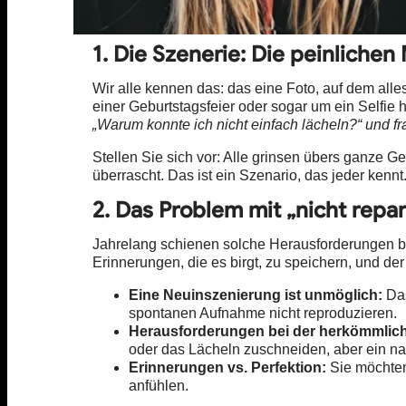
1. Die Szenerie: Die peinlichen
Wir alle kennen das: das eine Foto, auf dem alles
einer Geburtstagsfeier oder sogar um ein Selfie
„Warum konnte ich nicht einfach lächeln?“ und fr
Stellen Sie sich vor: Alle grinsen übers ganze G
überrascht. Das ist ein Szenario, das jeder ken
2. Das Problem mit „nicht repa
Jahrelang schienen solche Herausforderungen 
Erinnerungen, die es birgt, zu speichern, und der
Eine Neuinszenierung ist unmöglich:
Das
spontanen Aufnahme nicht reproduzieren.
Herausforderungen bei der herkömmlic
oder das Lächeln zuschneiden, aber ein natü
Erinnerungen vs. Perfektion:
Sie möchten 
anfühlen.