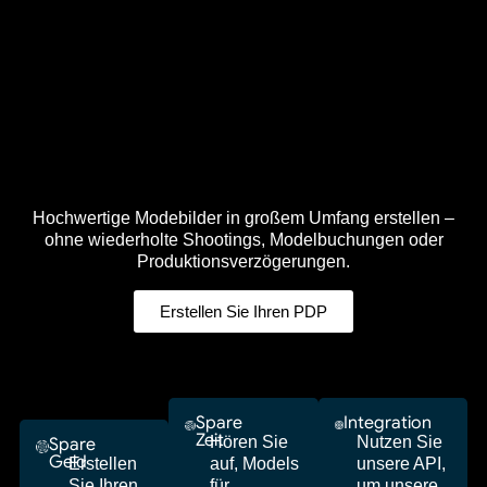
Hochwertige Modebilder in großem Umfang erstellen –
ohne wiederholte Shootings, Modelbuchungen oder
Produktionsverzögerungen.
Erstellen Sie Ihren PDP
Spare
Integration
Zeit
Hören Sie
Nutzen Sie
Spare
Geld
Erstellen
auf, Models
unsere API,
Sie Ihren
für
um unsere