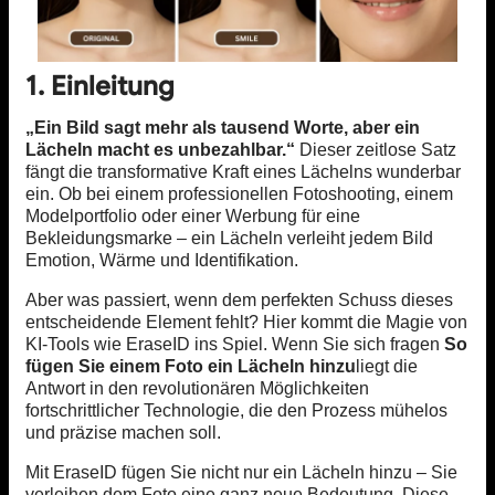
1. Einleitung
„Ein Bild sagt mehr als tausend Worte, aber ein
Lächeln macht es unbezahlbar.“
Dieser zeitlose Satz
fängt die transformative Kraft eines Lächelns wunderbar
ein. Ob bei einem professionellen Fotoshooting, einem
Modelportfolio oder einer Werbung für eine
Bekleidungsmarke – ein Lächeln verleiht jedem Bild
Emotion, Wärme und Identifikation.
Aber was passiert, wenn dem perfekten Schuss dieses
entscheidende Element fehlt? Hier kommt die Magie von
KI-Tools wie EraseID ins Spiel. Wenn Sie sich fragen
So
fügen Sie einem Foto ein Lächeln hinzu
liegt die
Antwort in den revolutionären Möglichkeiten
fortschrittlicher Technologie, die den Prozess mühelos
und präzise machen soll.
Mit EraseID fügen Sie nicht nur ein Lächeln hinzu – Sie
verleihen dem Foto eine ganz neue Bedeutung. Diese