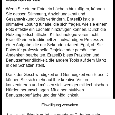
Wenn Sie einem Foto ein Lächeln hinzufügen, können
Sie dessen Stimmung, Anziehungskraft und
Gesamtwirkung völlig verändern.
EraseID
ist die
ultimative Lösung für alle, die sich fragen, wie sie einem
Foto effektiv ein Lächeln hinzufügen können. Durch die
Nutzung fortschrittlicher KI-Technologie vereinfacht
EraseID einen traditionell zeitaufwändigen Prozess zu
einer Aufgabe, die nur Sekunden dauert. Egal, ob Sie
Fotos für professionelle Projekte oder persönliche
Andenken bearbeiten, EraseID bietet Präzision und
Benutzerfreundlichkeit, die andere Tools auf dem Markt
in den Schatten stellt.
Dank der Geschwindigkeit und Genauigkeit von EraseID
können Sie sich mehr auf Ihre kreative Vision
konzentrieren und müssen sich weniger mit technischen
Hürden herumschlagen. Mit einer intuitiven
Benutzeroberfläche und der Möglichkeit,
Ausdrucksänderungen natürlich aussehen zu lassen, ist
Einwilligung verwalten
EraseID zweifellos die beste Wahl, um Fotos mit
Professionalität und Flair ein Lächeln zu verleihen.
Um das beste Erlebnis zu bieten, verwenden wir Technologien wie