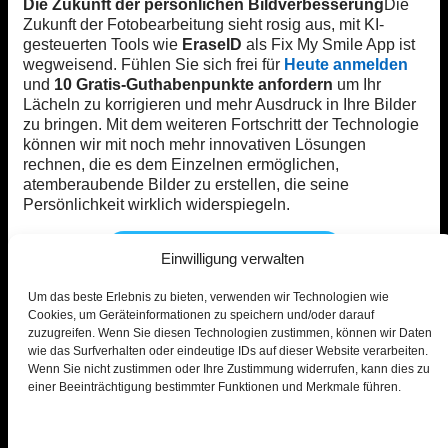
Die Zukunft der persönlichen Bildverbesserung
Die
Zukunft der Fotobearbeitung sieht rosig aus, mit KI-
gesteuerten Tools wie
EraseID
als Fix My Smile App ist
wegweisend. Fühlen Sie sich frei für
Heute anmelden
und
10 Gratis-Guthabenpunkte anfordern
um Ihr
Lächeln zu korrigieren und mehr Ausdruck in Ihre Bilder
zu bringen. Mit dem weiteren Fortschritt der Technologie
können wir mit noch mehr innovativen Lösungen
rechnen, die es dem Einzelnen ermöglichen,
atemberaubende Bilder zu erstellen, die seine
Persönlichkeit wirklich widerspiegeln.
EraseID kostenlos testen
Einwilligung verwalten
Um das beste Erlebnis zu bieten, verwenden wir Technologien wie
Cookies, um Geräteinformationen zu speichern und/oder darauf
zuzugreifen. Wenn Sie diesen Technologien zustimmen, können wir Daten
wie das Surfverhalten oder eindeutige IDs auf dieser Website verarbeiten.
Wenn Sie nicht zustimmen oder Ihre Zustimmung widerrufen, kann dies zu
einer Beeinträchtigung bestimmter Funktionen und Merkmale führen.
© PiktID FlexCo
Lakeside Park B01a, 9020 Klagenfurt, Österreich