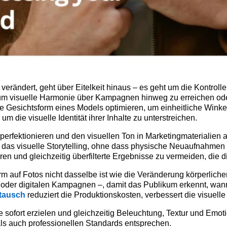
erändert, geht über Eitelkeit hinaus – es geht um die Kontrolle 
m visuelle Harmonie über Kampagnen hinweg zu erreichen oder
 Gesichtsform eines Models optimieren, um einheitliche Winke
 die visuelle Identität ihrer Inhalte zu unterstreichen.
 perfektionieren und den visuellen Ton in Marketingmaterialien
as visuelle Storytelling, ohne dass physische Neuaufnahmen erf
en und gleichzeitig überfilterte Ergebnisse zu vermeiden, die di
rm auf Fotos nicht dasselbe ist wie die Veränderung körperlich
der digitalen Kampagnen –, damit das Publikum erkennt, wann e
stausch
reduziert die Produktionskosten, verbessert die visuelle K
e sofort erzielen und gleichzeitig Beleuchtung, Textur und Emo
als auch professionellen Standards entsprechen.