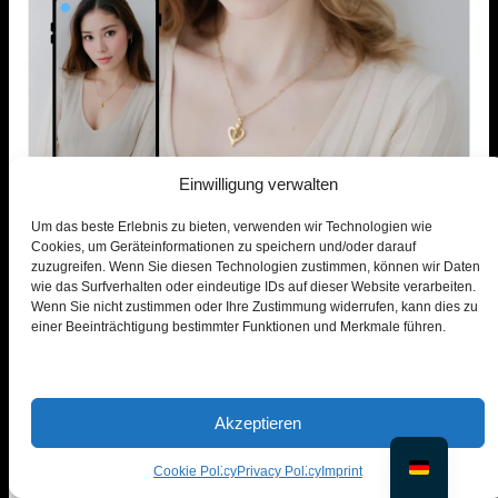
Einwilligung verwalten
Um das beste Erlebnis zu bieten, verwenden wir Technologien wie
Cookies, um Geräteinformationen zu speichern und/oder darauf
Besuchen Sie Face Swap mit PiktID
zuzugreifen. Wenn Sie diesen Technologien zustimmen, können wir Daten
F1: Was ist ein AI-Lookbook-Modell?
wie das Surfverhalten oder eindeutige IDs auf dieser Website verarbeiten.
Wenn Sie nicht zustimmen oder Ihre Zustimmung widerrufen, kann dies zu
Ein AI-Lookbook-Modell ist ein digital generiertes
einer Beeinträchtigung bestimmter Funktionen und Merkmale führen.
menschliches Modell, das für Modekampagnen, Online-
Kataloge und Branding verwendet wird, ohne dass
physische Fotoshootings erforderlich sind.
Akzeptieren
F2: Kann ich die Augen des KI-Modells bearbeiten?
Ja. Mit dem Tool „Person generieren“ von PiktID können
Cookie Policy
Privacy Policy
Imprint
Sie Augenfarbe, Blickrichtung und subtile Ausdrücke