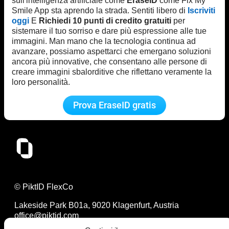
sull'intelligenza artificiale come
EraseID
come Fix My
Smile App sta aprendo la strada. Sentiti libero di
Iscriviti
oggi
E
Richiedi 10 punti di credito gratuiti
per
sistemare il tuo sorriso e dare più espressione alle tue
immagini. Man mano che la tecnologia continua ad
avanzare, possiamo aspettarci che emergano soluzioni
ancora più innovative, che consentano alle persone di
creare immagini sbalorditive che riflettano veramente la
loro personalità.
Prova EraseID gratis
© PiktID FlexCo
Lakeside Park B01a, 9020 Klagenfurt, Austria
office@piktid.com