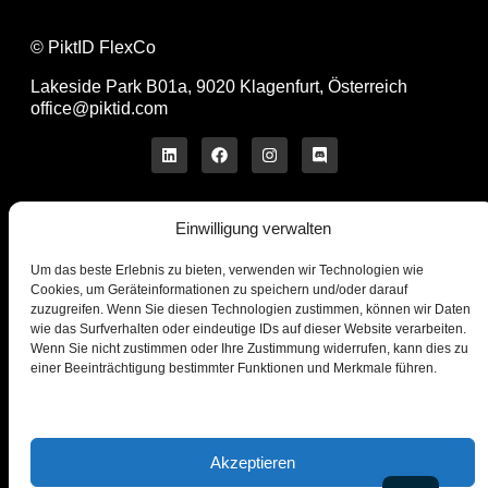
© PiktID FlexCo
Lakeside Park B01a, 9020 Klagenfurt, Österreich
office@piktid.com
Einwilligung verwalten
Rechtliches
Impressum
Um das beste Erlebnis zu bieten, verwenden wir Technologien wie
Allgemeine
Cookies, um Geräteinformationen zu speichern und/oder darauf
Nutzungsbedingungen
zuzugreifen. Wenn Sie diesen Technologien zustimmen, können wir Daten
wie das Surfverhalten oder eindeutige IDs auf dieser Website verarbeiten.
Datenschutzbestimmungen
Wenn Sie nicht zustimmen oder Ihre Zustimmung widerrufen, kann dies zu
Cookies
einer Beeinträchtigung bestimmter Funktionen und Merkmale führen.
Unternehmen
Produkt
Über uns
On-Model
Blog
Studio
Kontaktiere uns
Preise
Akzeptieren
Presse
API