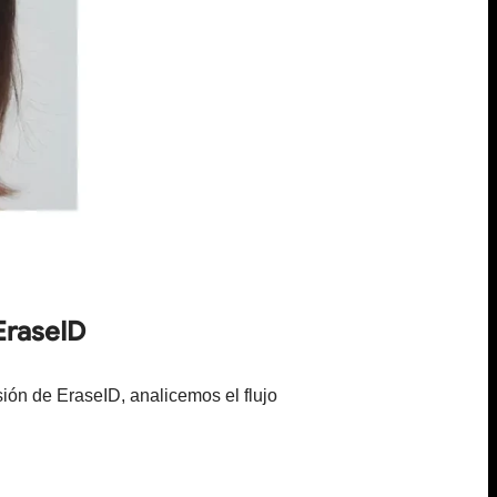
 EraseID
ión de EraseID, analicemos el flujo