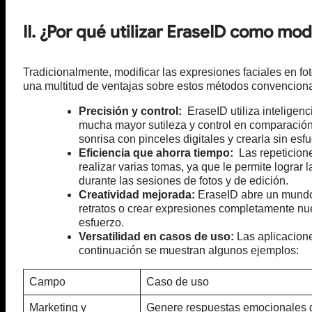
II. ¿Por qué utilizar EraseID como mo
Tradicionalmente, modificar las expresiones faciales en fo
una multitud de ventajas sobre estos métodos convenciona
Precisión y control:
EraseID utiliza inteligenci
mucha mayor sutileza y control en comparación
sonrisa con pinceles digitales y crearla sin esf
Eficiencia que ahorra tiempo:
Las repeticione
realizar varias tomas, ya que le permite lograr
durante las sesiones de fotos y de edición.
Creatividad mejorada:
EraseID abre un mundo 
retratos o crear expresiones completamente nueva
esfuerzo.
Versatilidad en casos de uso:
Las aplicacione
continuación se muestran algunos ejemplos:
Campo
Caso de uso
Marketing y
Genere respuestas emocionales 