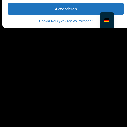
Akzeptieren
Cookie Policy
Privacy Policy
Imprint
© PiktID FlexCo
Lakeside Park B01a, 9020 Klagenfurt, Österreich
office@piktid.com
Rechtliches
Impressum
Allgemeine
Nutzungsbedingungen
Datenschutzbestimmungen
Cookies