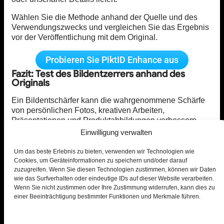
Wählen Sie die Methode anhand der Quelle und des
Verwendungszwecks und vergleichen Sie das Ergebnis
vor der Veröffentlichung mit dem Original.
Probieren Sie PiktID Enhance aus
Fazit: Test des Bildentzerrers anhand des
Originals
Ein Bildentschärfer kann die wahrgenommene Schärfe
von persönlichen Fotos, kreativen Arbeiten,
Präsentationen und Produktabbildungen verbessern.
PiktID Enhance bietet einen einfachen Workflow zum
Einwilligung verwalten
Testen eines Bildes und zur Überprüfung des
Ergebnisses.
Um das beste Erlebnis zu bieten, verwenden wir Technologien wie
Cookies, um Geräteinformationen zu speichern und/oder darauf
Die Ergebnisse variieren je nach Quelle, und die
zuzugreifen. Wenn Sie diesen Technologien zustimmen, können wir Daten
generierten Details können vom Original abweichen.
wie das Surfverhalten oder eindeutige IDs auf dieser Website verarbeiten.
Vergleichen Sie wichtige Details bei 100% Zoom und
Wenn Sie nicht zustimmen oder Ihre Zustimmung widerrufen, kann dies zu
einer Beeinträchtigung bestimmter Funktionen und Merkmale führen.
bewahren Sie die Quelldatei auf.
Probieren Sie PiktID Enhance aus