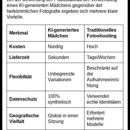
eines KI-generierten Mädchens gegenüber der
herkömmlichen Fotografie ergeben sich mehrere klare
Vorteile.
KI-generiertes
Traditionelles
Merkmal
Mädchen
Fotoshooting
Kosten
Niedrig
Hoch
Lieferzeit
Sekunden
Tage/Wochen
Beschränkt auf
Unbegrenzte
die
Flexibilität
Variationen
Aufnahmeeinric
htung
100%
Verwendet
Datenschutz
synthetisch
echte Identitäten
Erfordert
Geografische
Global in einer
mehrere
Vielfalt
Sitzung
Modelle