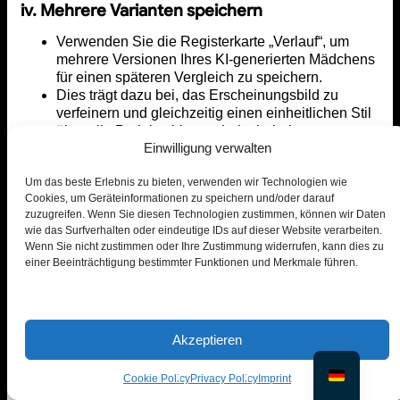
iv. Mehrere Varianten speichern
Verwenden Sie die Registerkarte „Verlauf“, um
mehrere Versionen Ihres KI-generierten Mädchens
für einen späteren Vergleich zu speichern.
Dies trägt dazu bei, das Erscheinungsbild zu
verfeinern und gleichzeitig einen einheitlichen Stil
über alle Projekte hinweg beizubehalten.
Einwilligung verwalten
Durch die Anwendung dieser Techniken können
Designer, Vermarkter und Entwickler durchgängig KI-
Um das beste Erlebnis zu bieten, verwenden wir Technologien wie
generierte Mädchenbilder erstellen, die sowohl
Cookies, um Geräteinformationen zu speichern und/oder darauf
zuzugreifen. Wenn Sie diesen Technologien zustimmen, können wir Daten
überzeugend als auch glaubwürdig sind und sich für die
wie das Surfverhalten oder eindeutige IDs auf dieser Website verarbeiten.
kommerzielle Nutzung, kreative Portfolios oder
Wenn Sie nicht zustimmen oder Ihre Zustimmung widerrufen, kann dies zu
Produktmodelle eignen.
einer Beeinträchtigung bestimmter Funktionen und Merkmale führen.
Lesen Sie mehr über
Gesichtstausch-Editor
8. KI-generiertes Mädchen mit
PiktID
Akzeptieren
Cookie Policy
Privacy Policy
Imprint