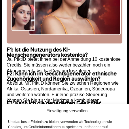
F1: Ist die Nutzung des KI-
Menschengenerators kostenlos?
Ja, PiktID bietet Ihnen bei der Anmeldung 10 kostenlose
Credits. Sie müssen also weder bezahlen noch ein
Abonnement abschließen, um loszulegen.
F2: Kann ich im Gesichtsgenerator ethnische
Zugehörigkeit und Region auswählen?
Absolut. Mit PiktID können Sie zwischen Regionen wie
Afrika, Ostasien, Nordamerika, Ozeanien, Südeuropa
und weiteren wählen. Für eine präzise Steuerung
können Sie bis zu vier Merkmale kombinieren.
F3: Kann ich die generierten Gesichter
kommerziell nutzen?
Einwilligung verwalten
Ja. Alle Ausgaben sind lizenzfrei und für die
professionelle, geschäftliche und kreative Nutzung auf
Um das beste Erlebnis zu bieten, verwenden wir Technologien wie
allen Plattformen freigegeben.
F4: Ist das Hochladen meines Bildes sicher?
Cookies, um Geräteinformationen zu speichern und/oder darauf