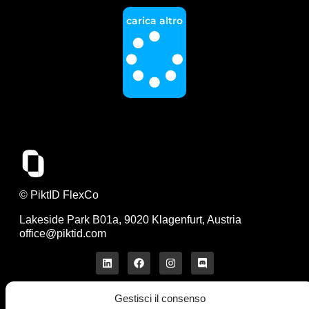
carica altro
© PiktID FlexCo
Lakeside Park B01a, 9020 Klagenfurt, Austria
office@piktid.com
Gestisci il consenso