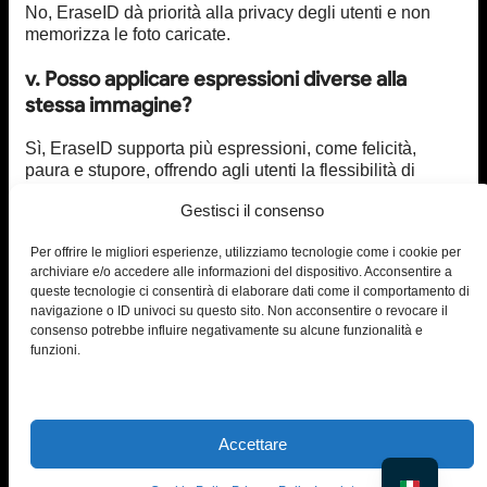
No, EraseID dà priorità alla privacy degli utenti e non
memorizza le foto caricate.
v. Posso applicare espressioni diverse alla
stessa immagine?
Sì, EraseID supporta più espressioni, come felicità,
paura e stupore, offrendo agli utenti la flessibilità di
creare contenuti diversi con una singola foto.
Gestisci il consenso
Prova EraseID gratis
Per offrire le migliori esperienze, utilizziamo tecnologie come i cookie per
archiviare e/o accedere alle informazioni del dispositivo. Acconsentire a
queste tecnologie ci consentirà di elaborare dati come il comportamento di
navigazione o ID univoci su questo sito. Non acconsentire o revocare il
consenso potrebbe influire negativamente su alcune funzionalità e
funzioni.
© PiktID FlexCo
Accettare
Lakeside Park B01a, 9020 Klagenfurt, Austria
office@piktid.com