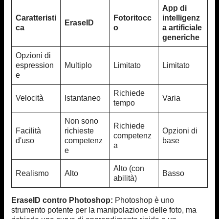
App di
Caratteristi
Fotoritocc
intelligenz
EraseID
ca
o
a artificiale
generiche
Opzioni di
espression
Multiplo
Limitato
Limitato
e
Richiede
Velocità
Istantaneo
Varia
tempo
Non sono
Richiede
Facilità
richieste
Opzioni di
competenz
d'uso
competenz
base
a
e
Alto (con
Realismo
Alto
Basso
abilità)
EraseID contro Photoshop:
Photoshop è uno
strumento potente per la manipolazione delle foto, ma