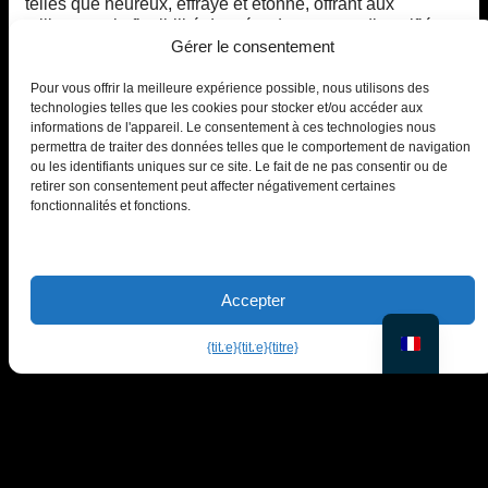
telles que heureux, effrayé et étonné, offrant aux
utilisateurs la flexibilité de créer du contenu diversifié
Gérer le consentement
avec une seule photo.
Pour vous offrir la meilleure expérience possible, nous utilisons des
Essayez EraseID gratuitement
technologies telles que les cookies pour stocker et/ou accéder aux
informations de l'appareil. Le consentement à ces technologies nous
permettra de traiter des données telles que le comportement de navigation
ou les identifiants uniques sur ce site. Le fait de ne pas consentir ou de
retirer son consentement peut affecter négativement certaines
fonctionnalités et fonctions.
PiktID FlexCo
Accepter
Lakeside Park B01a, 9020 Klagenfurt, Autriche
office@piktid.com
{titre}
{titre}
{titre}
Légal
Imprimer