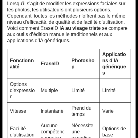
Lorsqu'il s'agit de modifier les expressions faciales sur
les photos, les utilisateurs ont plusieurs options.
Cependant, toutes les méthodes n'offrent pas le même
niveau d'efficacité, de qualité et de facilité d'utilisation.
Voici comment EraseID
IA au visage triste
se compare
aux outils d’édition manuelle traditionnels et aux
applications d’IA génériques.
Applicatio
Fonctionn
Photosho
ns d'IA
EraseID
alité
p
générique
s
Options
d'expressio
Multiple
Limité
Limité
n
Prend du
Vitesse
Instantané
Varie
temps
Aucune
Nécessite
Facilité
Options de
compétenc
une
d'utilisation
base
e requise
expertise