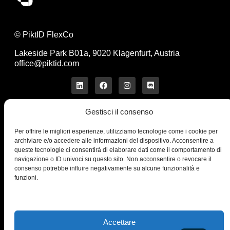
© PiktID FlexCo
Lakeside Park B01a, 9020 Klagenfurt, Austria
office@piktid.com
Gestisci il consenso
Legal
Per offrire le migliori esperienze, utilizziamo tecnologie come i cookie per
Informativa
archiviare e/o accedere alle informazioni del dispositivo. Acconsentire a
Termini di servizio
queste tecnologie ci consentirà di elaborare dati come il comportamento di
Informativa sulla privacy
navigazione o ID univoci su questo sito. Non acconsentire o revocare il
consenso potrebbe influire negativamente su alcune funzionalità e
Cookies
funzioni.
Azienda
Prodotto
Chi siamo
On-Model
Blog
Studio
Contattaci
Prezzi
Accettare