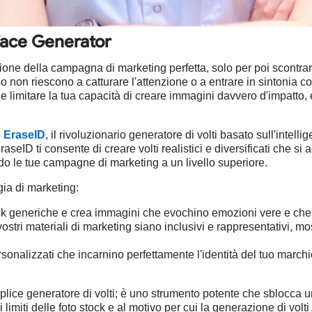
 Face Generator
ione della campagna di marketing perfetta, solo per poi scontrar
 riescono a catturare l'attenzione o a entrare in sintonia con i
e limitare la tua capacità di creare immagini davvero d'impatto, 
e
EraseID
, il rivoluzionario generatore di volti basato sull'intell
aseID ti consente di creare volti realistici e diversificati che s
do le tue campagne di marketing a un livello superiore.
ia di marketing:
tock generiche e crea immagini che evochino emozioni vere e che 
vostri materiali di marketing siano inclusivi e rappresentativi, 
sonalizzati che incarnino perfettamente l'identità del tuo marchio
lice generatore di volti; è uno strumento potente che sblocca un
miti delle foto stock e al motivo per cui la generazione di volti 