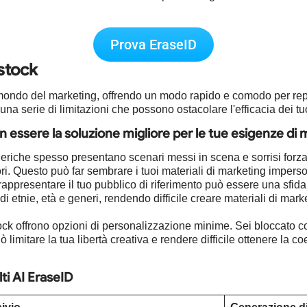
Prova EraseID
 stock
ondo del marketing, offrendo un modo rapido e comodo per reper
na serie di limitazioni che possono ostacolare l'efficacia dei tuo
 essere la soluzione migliore per le tue esigenze di 
eriche spesso presentano scenari messi in scena e sorrisi forz
i. Questo può far sembrare i tuoi materiali di marketing imperson
rappresentare il tuo pubblico di riferimento può essere una sfida c
tnie, età e generi, rendendo difficile creare materiali di marke
ock offrono opzioni di personalizzazione minime. Sei bloccato co
imitare la tua libertà creativa e rendere difficile ottenere la co
ti AI EraseID