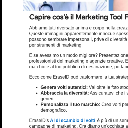
Capire cos'è il Marketing Tool
Abbiamo tutti riversato anima e corpo nella creaz
Queste immagini apparentemente innocue spesso non
possono sembrare impersonali, prive di diversità 
per strumenti di marketing.
E se avessimo un modo migliore? Presentazion
professionisti del marketing e agenzie creative. Er
marchio e al tuo pubblico di destinazione, portan
Ecco come EraseID può trasformare la tua strateg
Genera volti autentici:
Vai oltre le foto s
Abbraccia la diversità:
Assicuratevi che i 
generi.
Personalizza il tuo marchio:
Crea volti per
demografico.
EraseID's
AI di scambio di volti
è più di un semp
campagne di marketing. Ora diamo un'occhiata ai li