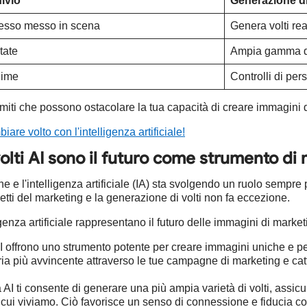
ivio
Generazione di
pesso messo in scena
Genera volti real
tate
Ampia gamma di 
nime
Controlli di per
miti che possono ostacolare la tua capacità di creare immagini di
e volto con l'intelligenza artificiale!
 volti AI sono il futuro come strumento di
 e l'intelligenza artificiale (IA) sta svolgendo un ruolo sempre 
spetti del marketing e la generazione di volti non fa eccezione.
igenza artificiale rappresentano il futuro delle immagini di market
 AI offrono uno strumento potente per creare immagini uniche e per
ria più avvincente attraverso le tue campagne di marketing e catt
AI ti consente di generare una più ampia varietà di volti, assicu
n cui viviamo. Ciò favorisce un senso di connessione e fiducia co