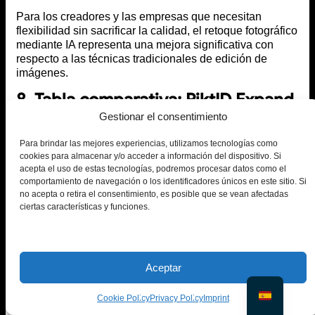
Para los creadores y las empresas que necesitan
flexibilidad sin sacrificar la calidad, el retoque fotográfico
mediante IA representa una mejora significativa con
respecto a las técnicas tradicionales de edición de
imágenes.
8. Tabla comparativa: PiktID Expand
frente a otras herramientas de
Gestionar el consentimiento
superposición de imágenes
Para brindar las mejores experiencias, utilizamos tecnologías como
mediante IA
cookies para almacenar y/o acceder a información del dispositivo. Si
acepta el uso de estas tecnologías, podremos procesar datos como el
comportamiento de navegación o los identificadores únicos en este sitio. Si
no acepta o retira el consentimiento, es posible que se vean afectadas
ciertas características y funciones.
Aceptar
Cookie Policy
Privacy Policy
Imprint