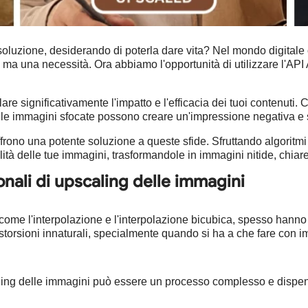
oluzione, desiderando di poterla dare vita? Nel mondo digitale 
 ma una necessità. Ora abbiamo l'opportunità di utilizzare l'API 
e significativamente l'impatto e l'efficacia dei tuoi contenuti.
e immagini sfocate possono creare un'impressione negativa e sc
ffrono una potente soluzione a queste sfide. Sfruttando algorit
ità delle tue immagini, trasformandole in immagini nitide, chiare
onali di upscaling delle immagini
come l'interpolazione e l'interpolazione bicubica, spesso hanno dif
distorsioni innaturali, specialmente quando si ha a che fare co
scaling delle immagini può essere un processo complesso e dispen