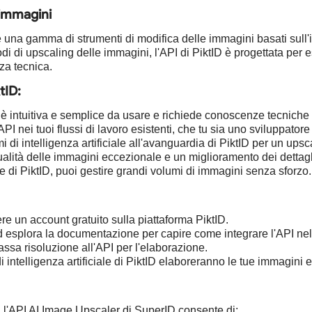
 immagini
 una gamma di strumenti di modifica delle immagini basati sull'int
odi di upscaling delle immagini, l'API di PiktID è progettata per
za tecnica.
tID:
 è intuitiva e semplice da usare e richiede conoscenze tecniche
API nei tuoi flussi di lavoro esistenti, che tu sia uno sviluppator
tmi di intelligenza artificiale all'avanguardia di PiktID per un up
ità delle immagini eccezionale e un miglioramento dei dettagli 
ile di PiktID, puoi gestire grandi volumi di immagini senza sforzo.
re un account gratuito sulla piattaforma PiktID.
ed esplora la documentazione per capire come integrare l'API nel
assa risoluzione all'API per l'elaborazione.
i intelligenza artificiale di PiktID elaboreranno le tue immagini e
, l'API AI Image Upscaler di SuperID consente di: