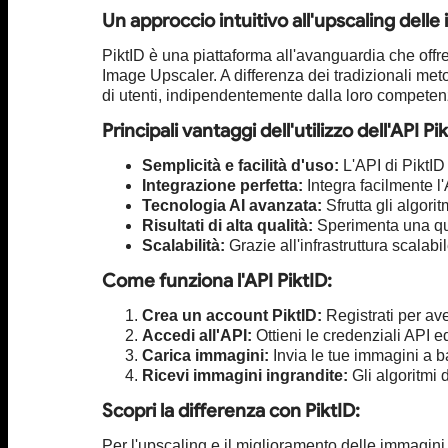
Un approccio intuitivo all'upscaling delle
PiktID è una piattaforma all'avanguardia che offre
Image Upscaler. A differenza dei tradizionali met
di utenti, indipendentemente dalla loro competen
Principali vantaggi dell'utilizzo dell'API Pik
Semplicità e facilità d'uso:
L'API di PiktID
Integrazione perfetta:
Integra facilmente l'
Tecnologia AI avanzata:
Sfrutta gli algori
Risultati di alta qualità:
Sperimenta una qual
Scalabilità:
Grazie all'infrastruttura scalab
Come funziona l'API PiktID:
Crea un account PiktID:
Registrati per ave
Accedi all'API:
Ottieni le credenziali API 
Carica immagini:
Invia le tue immagini a b
Ricevi immagini ingrandite:
Gli algoritmi d
Scopri la differenza con PiktID:
Per l'upscaling e il miglioramento delle immagini