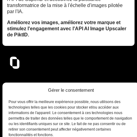
transformatrice de la mise à l'échelle d'images pilotée
par l'IA.
Améliorez vos images, améliorez votre marque et
stimulez l'engagement avec l'API AI Image Upscaler
de PiktID.
PiktID FlexCo
Gérer le consentement
Lakeside Park B01a, 9020 Klagenfurt, Autriche
Pour vous offrir la meilleure expérience possible, nous utilisons des
office@piktid.com
technologies telles que les cookies pour stocker et/ou accéder aux
informations de l'appareil. Le consentement à ces technologies nous
permettra de traiter des données telles que le comportement de navigation
ou les identifiants uniques sur ce site. Le fait de ne pas consentir ou de
retirer son consentement peut affecter négativement certaines
fonctionnalités et fonctions.