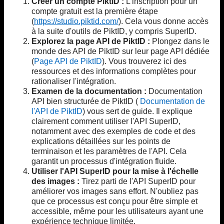
Créer un compte PiktID :
L'inscription pour un
compte gratuit est la première étape
(
https://studio.piktid.com/
). Cela vous donne accès
à la suite d'outils de PiktID, y compris SuperID.
Explorez la page API de PiktID :
Plongez dans le
monde des API de PiktID sur leur page API dédiée
(
Page API de PiktID
). Vous trouverez ici des
ressources et des informations complètes pour
rationaliser l'intégration.
Examen de la documentation :
Documentation
API bien structurée de PiktID (
Documentation de
l'API de PiktID
) vous sert de guide. Il explique
clairement comment utiliser l'API SuperID,
notamment avec des exemples de code et des
explications détaillées sur les points de
terminaison et les paramètres de l'API. Cela
garantit un processus d'intégration fluide.
Utiliser l'API SuperID pour la mise à l'échelle
des images :
Tirez parti de l'API SuperID pour
améliorer vos images sans effort. N'oubliez pas
que ce processus est conçu pour être simple et
accessible, même pour les utilisateurs ayant une
expérience technique limitée.