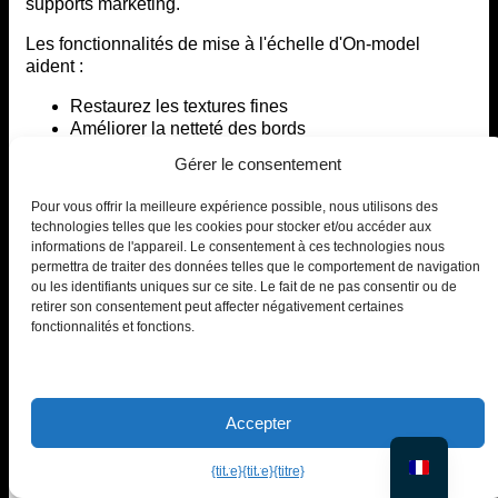
supports marketing.
Les fonctionnalités de mise à l'échelle d'On-model
aident :
Restaurez les textures fines
Améliorer la netteté des bords
Préparer les images pour l'affichage haute
Gérer le consentement
résolution ou l'impression
Pour vous offrir la meilleure expérience possible, nous utilisons des
En suivant ces étapes et ces bonnes pratiques, vous
technologies telles que les cookies pour stocker et/ou accéder aux
pouvez
corps de remplacement
En ligne, avec des
informations de l'appareil. Le consentement à ces technologies nous
résultats réalistes, sans distorsion et prêts pour la
permettra de traiter des données telles que le comportement de navigation
production — idéal pour les flux de travail commerciaux
ou les identifiants uniques sur ce site. Le fait de ne pas consentir ou de
et professionnels qui vont au-delà des simples retouches
retirer son consentement peut affecter négativement certaines
ludiques. Vous vous demandez si le PiktID est
fonctionnalités et fonctions.
compatible avec les téléphones ? Consultez le guide
rapide sur
Comment effectuer un échange de visages
sur iPhone.
Accepter
7. Erreurs courantes et comment les
corriger
{titre}
{titre}
{titre}