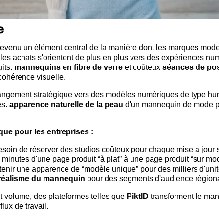
e
evenu un élément central de la manière dont les marques mod
 les achats s'orientent de plus en plus vers des expériences n
uits.
mannequins en fibre de verre
et coûteux
séances de pos
cohérence visuelle.
ngement stratégique vers des modèles numériques de type humai
es.
apparence naturelle de la peau
d'un mannequin de mode pro
ue pour les entreprises :
soin de réserver des studios coûteux pour chaque mise à jour 
inutes d'une page produit “à plat” à une page produit “sur mod
enir une apparence de “modèle unique” pour des milliers d'unit
réalisme du mannequin
pour des segments d'audience régionau
t volume, des plateformes telles que
PiktID
transforment le man
flux de travail.