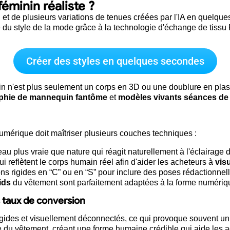
éminin réaliste ?
Créer des styles en quelques secondes
n'est plus seulement un corps en 3D ou une doublure en plasti
phie de mannequin fantôme
et
modèles vivants séances de 
umérique doit maîtriser plusieurs couches techniques :
u plus vraie que nature qui réagit naturellement à l'éclairage du
i reflètent le corps humain réel afin d'aider les acheteurs à
visu
s rigides en “C” ou en “S” pour inclure des poses rédactionnelle
ids
du vêtement sont parfaitement adaptées à la forme numériq
s taux de conversion
gides et visuellement déconnectés, ce qui provoque souvent un 
e du vêtement, créant une forme humaine crédible qui aide le