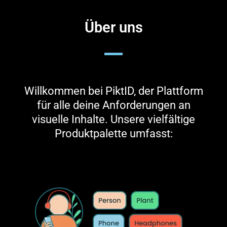
Verbesserte
visuelle Einsicht:
Über uns
Einbettungsbasiert
Bildvergleich
Willkommen bei PiktID, der Plattform
Mithilfe fortschrittlicher
für alle deine Anforderungen an
Einbettungen, insbesondere
visuelle Inhalte. Unsere vielfältige
Produktpalette umfasst:
bei der Gesichtserkennung und
beim Vergleich, erleichtert
unsere Plattform genaue
Bildvergleiche. Die Nutzer
können visuelle Ähnlichkeiten
und Unterschiede leicht
erkennen, was zu einem