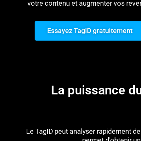
votre contenu et augmenter vos reve
Essayez TagID gratuitement
La puissance d
Le TagID peut analyser rapidement de 
permet d'obtenir u