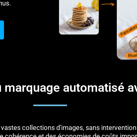
nus.
u marquage automatisé a
vastes collections d'images, sans intervention
ne cohérence et des économies de coûts impor