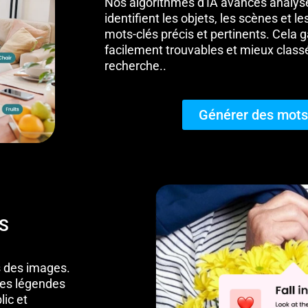
Nos algorithmes d'IA avancés analys
identifient les objets, les scènes et 
mots-clés précis et pertinents. Cela 
facilement trouvables et mieux classé
recherche.
.
Générer des mots
S
s des images.
 des légendes
lic et