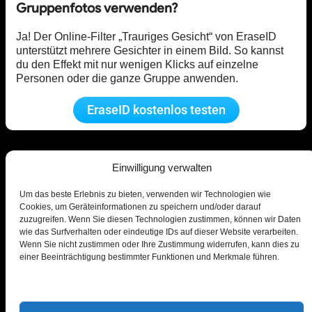
Gruppenfotos verwenden?
Ja! Der Online-Filter „Trauriges Gesicht“ von EraseID
unterstützt mehrere Gesichter in einem Bild. So kannst
du den Effekt mit nur wenigen Klicks auf einzelne
Personen oder die ganze Gruppe anwenden.
EraseID kostenlos testen
Einwilligung verwalten
Um das beste Erlebnis zu bieten, verwenden wir Technologien wie
Cookies, um Geräteinformationen zu speichern und/oder darauf
zuzugreifen. Wenn Sie diesen Technologien zustimmen, können wir Daten
© PiktID FlexCo
wie das Surfverhalten oder eindeutige IDs auf dieser Website verarbeiten.
Wenn Sie nicht zustimmen oder Ihre Zustimmung widerrufen, kann dies zu
Lakeside Park B01a, 9020 Klagenfurt, Österreich
einer Beeinträchtigung bestimmter Funktionen und Merkmale führen.
office@piktid.com