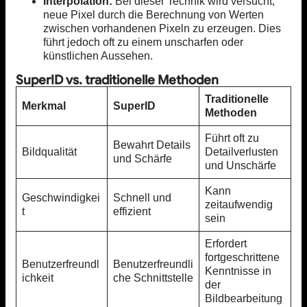
Interpolation:
Bei dieser Technik wird versucht,
neue Pixel durch die Berechnung von Werten
zwischen vorhandenen Pixeln zu erzeugen. Dies
führt jedoch oft zu einem unscharfen oder
künstlichen Aussehen.
SuperID vs. traditionelle Methoden
Traditionelle
Merkmal
SuperID
Methoden
Führt oft zu
Bewahrt Details
Bildqualität
Detailverlusten
und Schärfe
und Unschärfe
Kann
Geschwindigkei
Schnell und
zeitaufwendig
t
effizient
sein
Erfordert
fortgeschrittene
Benutzerfreundl
Benutzerfreundli
Kenntnisse in
ichkeit
che Schnittstelle
der
Bildbearbeitung