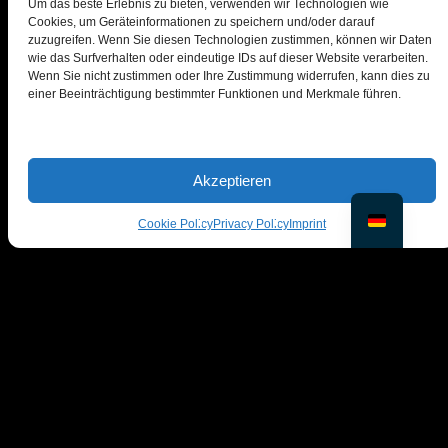
Um das beste Erlebnis zu bieten, verwenden wir Technologien wie
Cookies, um Geräteinformationen zu speichern und/oder darauf
zuzugreifen. Wenn Sie diesen Technologien zustimmen, können wir Daten
wie das Surfverhalten oder eindeutige IDs auf dieser Website verarbeiten.
Wenn Sie nicht zustimmen oder Ihre Zustimmung widerrufen, kann dies zu
einer Beeinträchtigung bestimmter Funktionen und Merkmale führen.
© PiktID FlexCo
Akzeptieren
Lakeside Park B01a, 9020 Klagenfurt, Österreich
office@piktid.com
Cookie Policy
Privacy Policy
Imprint
Rechtliches
Impressum
Allgemeine
Nutzungsbedingungen
Datenschutzbestimmungen
Cookies