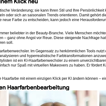
einem Klick neu
ische Veränderung; sie kann Ihren Stil und Ihre Persönlichkeit
ln oder sich an saisonalen Trends orientieren. Damit gehört di
ine neue Farbe zu entscheiden, kann jedoch eine Herausforder
immer beliebter in der Beauty-Branche. Viele Menschen möcht
rben – ganz ohne Angst vor Reue. Diese steigende Nachfrage ha
en soll.
aarfarbenwechsler. Im Gegensatz zu herkömmlichen Tools nutzt d
 analysieren und hyperrealistische Farbtransformationen anzuw
Stylisten ist ein KI-Haarfarbenwechsler zu einem unverzichtbar
fach nur Spaß mit virtuellen Makeovers zu haben. Er fördert Kr
e Haarfarbe mit einem einzigen Klick per KI ändern können – ein
llen Haarfarbenbearbeitung