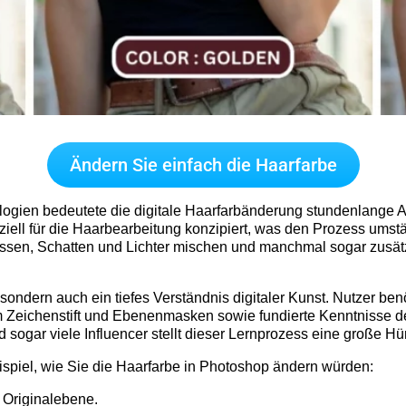
Ändern Sie einfach die Haarfarbe
ogien bedeutete die digitale Haarfarbänderung stundenlange A
peziell für die Haarbearbeitung konzipiert, was den Prozess um
ssen, Schatten und Lichter mischen und manchmal sogar zusät
 sondern auch ein tiefes Verständnis digitaler Kunst. Nutzer ben
eichenstift und Ebenenmasken sowie fundierte Kenntnisse der
 sogar viele Influencer stellt dieser Lernprozess eine große Hü
ispiel, wie Sie die Haarfarbe in Photoshop ändern würden:
e Originalebene.