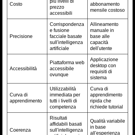
più livelli di
Costo
abbonamento
prezzo
mensile costoso
accessibili
Corrispondenza
Allineamento
e fusione
manuale in
Precisione
facciale basate
base alle
sull'intelligenza
capacità
artificiale
dell'utente
Applicazione
Piattaforma web
desktop con
Accessibilità
accessibile
requisiti di
ovunque
sistema
Utilizzabilità
Curva di
Curva di
immediata per
apprendimento
apprendimento
tutti i livelli di
ripida che
competenza
richiede tutorial
Risultati
Qualità variabile
affidabili basati
in base
Coerenza
sull'intelligenza
all'esperienza