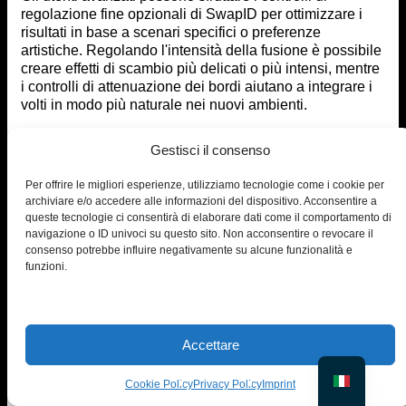
regolazione fine opzionali di SwapID per ottimizzare i
risultati in base a scenari specifici o preferenze
artistiche. Regolando l'intensità della fusione è possibile
creare effetti di scambio più delicati o più intensi, mentre
i controlli di attenuazione dei bordi aiutano a integrare i
volti in modo più naturale nei nuovi ambienti.
Le impostazioni di corrispondenza dei colori risultano
Gestisci il consenso
particolarmente utili quando si lavora con immagini
scattate in diverse condizioni di illuminazione o con
Per offrire le migliori esperienze, utilizziamo tecnologie come i cookie per
diverse impostazioni della fotocamera, assicurando che i
archiviare e/o accedere alle informazioni del dispositivo. Acconsentire a
toni della pelle si fondano perfettamente per risultati
queste tecnologie ci consentirà di elaborare dati come il comportamento di
fotorealistici.
navigazione o ID univoci su questo sito. Non acconsentire o revocare il
consenso potrebbe influire negativamente su alcune funzionalità e
PiktID offre anche una notevole
Strumento di
funzioni.
marketing Face Generator
per creare nuovi volti per le
tue foto
IX. Scambio di volti reso semplice
Accettare
grazie all'intelligenza artificiale
Cookie Policy
Privacy Policy
Imprint
L'evoluzione dalle tecniche manuali di Photoshop a
soluzioni basate sull'intelligenza artificiale come SwapID