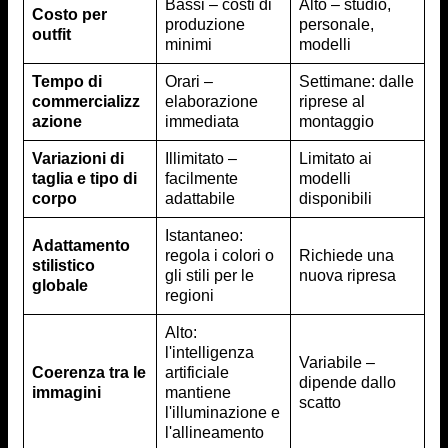
Bassi – costi di
Alto – studio,
Costo per
produzione
personale,
outfit
minimi
modelli
Tempo di
Orari –
Settimane: dalle
commercializz
elaborazione
riprese al
azione
immediata
montaggio
Variazioni di
Illimitato –
Limitato ai
taglia e tipo di
facilmente
modelli
corpo
adattabile
disponibili
Istantaneo:
Adattamento
regola i colori o
Richiede una
stilistico
gli stili per le
nuova ripresa
globale
regioni
Alto:
l'intelligenza
Variabile –
Coerenza tra le
artificiale
dipende dallo
immagini
mantiene
scatto
l'illuminazione e
l'allineamento