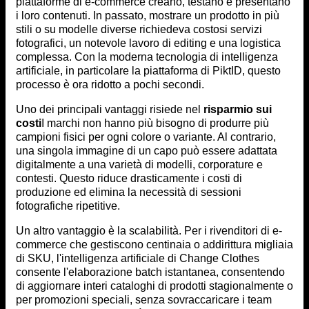
piattaforme di e-commerce creano, testano e presentano
i loro contenuti. In passato, mostrare un prodotto in più
stili o su modelle diverse richiedeva costosi servizi
fotografici, un notevole lavoro di editing e una logistica
complessa. Con la moderna tecnologia di intelligenza
artificiale, in particolare la piattaforma di PiktID, questo
processo è ora ridotto a pochi secondi.
Uno dei principali vantaggi risiede nel
risparmio sui
costi
I marchi non hanno più bisogno di produrre più
campioni fisici per ogni colore o variante. Al contrario,
una singola immagine di un capo può essere adattata
digitalmente a una varietà di modelli, corporature e
contesti. Questo riduce drasticamente i costi di
produzione ed elimina la necessità di sessioni
fotografiche ripetitive.
Un altro vantaggio è la scalabilità. Per i rivenditori di e-
commerce che gestiscono centinaia o addirittura migliaia
di SKU, l'intelligenza artificiale di Change Clothes
consente l'elaborazione batch istantanea, consentendo
di aggiornare interi cataloghi di prodotti stagionalmente o
per promozioni speciali, senza sovraccaricare i team