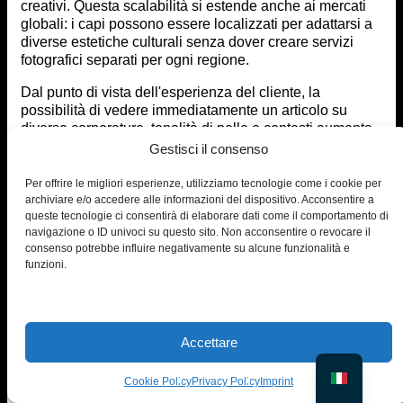
creativi. Questa scalabilità si estende anche ai mercati
globali: i capi possono essere localizzati per adattarsi a
diverse estetiche culturali senza dover creare servizi
fotografici separati per ogni regione.
Dal punto di vista dell'esperienza del cliente, la
possibilità di vedere immediatamente un articolo su
diverse corporature, tonalità di pelle e contesti aumenta
la fiducia nelle decisioni di acquisto. I clienti sono più
Gestisci il consenso
propensi a interagire con i prodotti quando possono
visualizzare come staranno effettivamente i vestiti su di
Per offrire le migliori esperienze, utilizziamo tecnologie come i cookie per
loro, con conseguente riduzione dei resi e tassi di
archiviare e/o accedere alle informazioni del dispositivo. Acconsentire a
queste tecnologie ci consentirà di elaborare dati come il comportamento di
soddisfazione più elevati.
navigazione o ID univoci su questo sito. Non acconsentire o revocare il
consenso potrebbe influire negativamente su alcune funzionalità e
In definitiva, PiktID non rappresenta solo un
funzioni.
aggiornamento tecnologico, ma un cambiamento
radicale nel modo in cui i marchi di moda concepiscono
il design, il marketing e il coinvolgimento del cliente.
Combinando creatività ed efficienza, strumenti come
PiktID consentono sia ai designer emergenti che ai
Accettare
rivenditori affermati di competere a un livello superiore,
offrire esperienze personalizzate e stare al passo con le
Cookie Policy
Privacy Policy
Imprint
esigenze in continua evoluzione dei consumatori