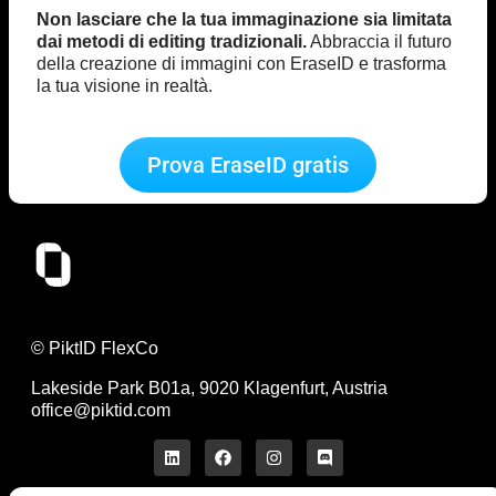
Non lasciare che la tua immaginazione sia limitata
dai metodi di editing tradizionali.
Abbraccia il futuro
della creazione di immagini con EraseID e trasforma
la tua visione in realtà.
Prova EraseID gratis
© PiktID FlexCo
Lakeside Park B01a, 9020 Klagenfurt, Austria
office@piktid.com