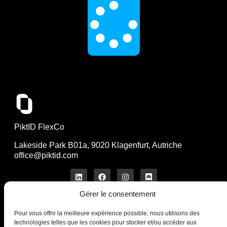
PiktID FlexCo
Lakeside Park B01a, 9020 Klagenfurt, Autriche
office@piktid.com
Gérer le consentement
Pour vous offrir la meilleure expérience possible, nous utilisons des
Légal
technologies telles que les cookies pour stocker et/ou accéder aux
Imprimer