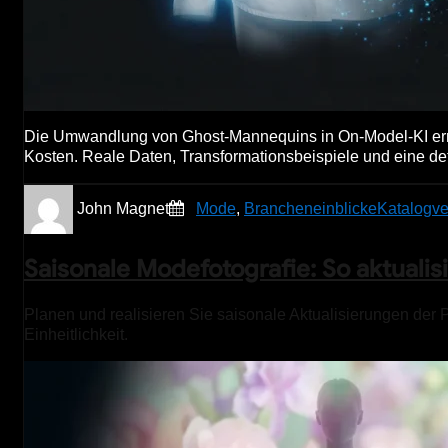
Die Umwandlung von Ghost-Mannequins in On-Model-KI erm
Kosten. Reale Daten, Transformationsbeispiele und eine deta
John Magnet
Mode
,
Brancheneinblicke
Katalogve
Saisonale Modefotografie: So aktualisi
Planen und realisieren Sie saisonale Aktualisierungen der P
Einheitlichkeit.