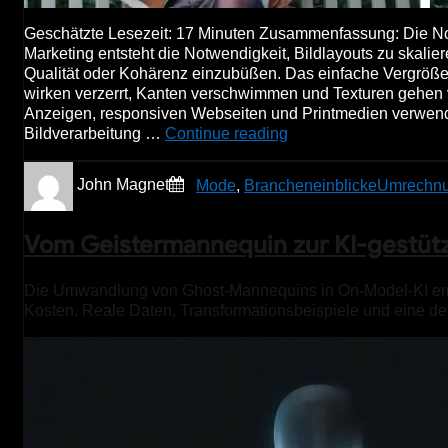
Geschätzte Lesezeit: 17 Minuten Zusammenfassung: Die Not
Marketing entsteht die Notwendigkeit, Bildlayouts zu skali
Qualität oder Kohärenz einzubüßen. Das einfache Vergrößern
wirken verzerrt, Kanten verschwimmen und Texturen gehen v
Anzeigen, responsiven Webseiten und Printmedien verwende
Bildverarbeitung …
Continue reading
John Magnet
Mode
,
Brancheneinblicke
Umrechnu
Vom Geistermannequin zur KI-gestüt
Die Umwandlung von Ghost-Mannequins in On-Model-KI erm
Kosten. Reale Daten, Transformationsbeispiele und eine deta