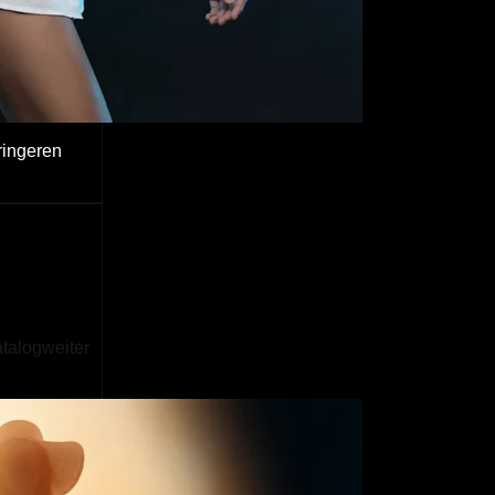
ringeren
atalogweiter