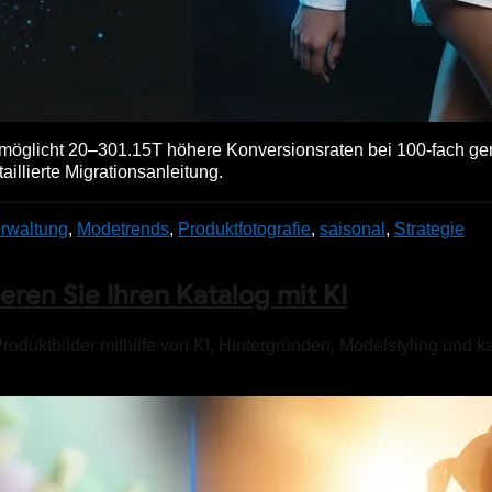
öglicht 20–301.15T höhere Konversionsraten bei 100-fach ge
illierte Migrationsanleitung.
rwaltung
,
Modetrends
,
Produktfotografie
,
saisonal
,
Strategie
eren Sie Ihren Katalog mit KI
roduktbilder mithilfe von KI, Hintergründen, Modelstyling und k