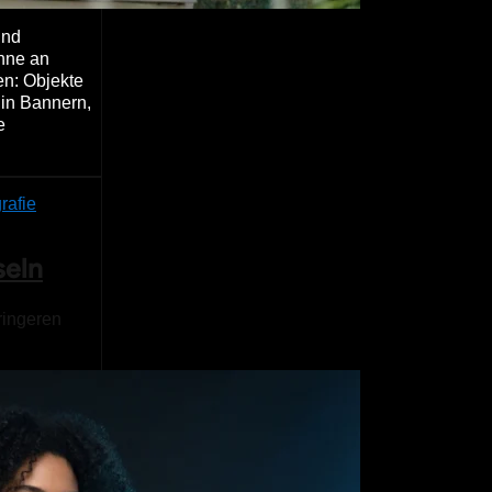
und
ohne an
en: Objekte
 in Bannern,
e
rafie
seln
ringeren