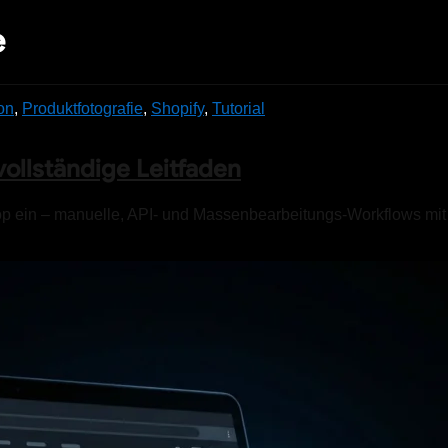
e
ion
,
Produktfotografie
,
Shopify
,
Tutorial
vollständige Leitfaden
Shop ein – manuelle, API- und Massenbearbeitungs-Workflows mit