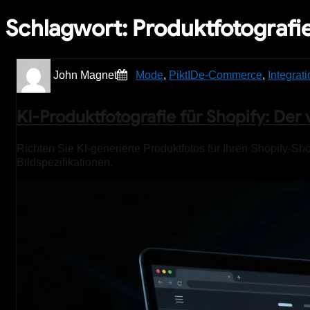
Schlagwort:
Produktfotografi
John Magnet
Mode
,
PiktID
e-Commerce
,
Integrat
KI-Produktfotografie für Shopify: Der 
Richten Sie KI-generierte Produktfotos für Ihren Shopify-
Bildspezifikationen.