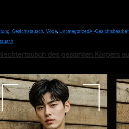
itung
,
Gesichtstausch
,
Mode
,
Uncategorized
AI-Gesichtsbearbei
tausch
lechtertausch des gesamten Körpers au