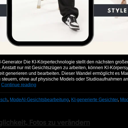
I-Generator Die KI-Körpertechnologie stellt den nächsten großen
. Anstatt nur mit Gesichtszügen zu arbeiten, können KI-Körper
eit generieren und bearbeiten. Dieser Wandel ermöglicht es Ma
zu steuern, ohne auf physische Models oder Studioaufnahmen 
…
Continue reading
usch
,
Mode
AI-Gesichtsbearbeitung
,
KI-generierte Gesichter
,
Mod
lichkeit, Fotos zu verändern