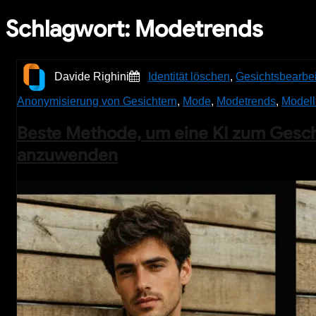
Schlagwort:
Modetrends
Davide Righini
Identität löschen
,
Gesichtsbearbe
Anonymisierung von Gesichtern
,
Mode
,
Modetrends
,
Modell
Beste Methode, um eine KI zum Gesch
anzuwenden