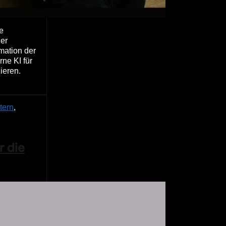
e
der
mation der
ne KI für
ieren.
tern
,
r die