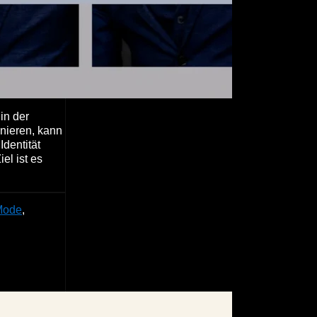
in der
nieren, kann
dentität
el ist es
Mode
,