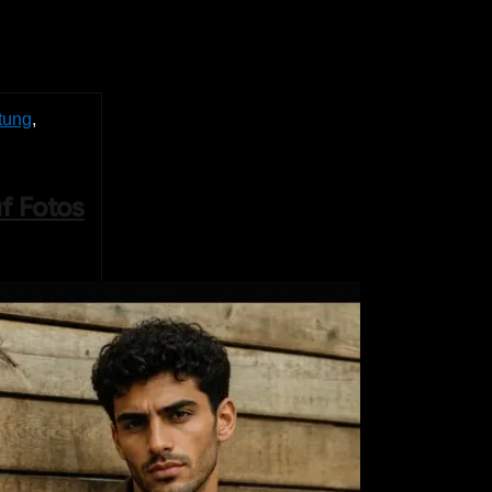
tung
,
f Fotos