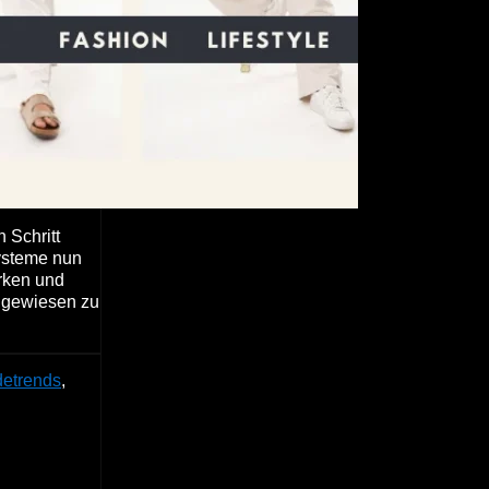
 Schritt
systeme nun
rken und
angewiesen zu
etrends
,