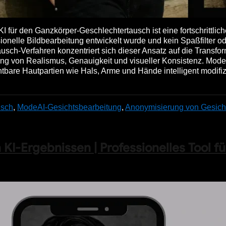
für den Ganzkörper-Geschlechtertausch ist eine fortschrittlich
sionelle Bildbearbeitung entwickelt wurde und kein Spaßfilter o
usch-Verfahren konzentriert sich dieser Ansatz auf die Transfor
ung von Realismus, Genauigkeit und visueller Konsistenz. Moder
bare Hautpartien wie Hals, Arme und Hände intelligent modifiz
usch
,
Mode
AI-Gesichtsbearbeitung
,
Anonymisierung von Gesich
KI-Ergebnissen | Professionelles Tool fü