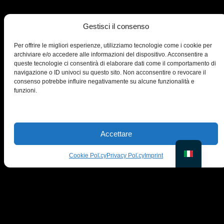
Gestisci il consenso
© PiktID FlexCo
Lakeside Park B01a, 9020 Klagenfurt, Austria
Per offrire le migliori esperienze, utilizziamo tecnologie come i cookie per
office@piktid.com
archiviare e/o accedere alle informazioni del dispositivo. Acconsentire a
queste tecnologie ci consentirà di elaborare dati come il comportamento di
navigazione o ID univoci su questo sito. Non acconsentire o revocare il
consenso potrebbe influire negativamente su alcune funzionalità e
funzioni.
Legal
Informativa
Accettare
Termini di servizio
Informativa sulla privacy
Cookie Policy
Privacy Policy
Imprint
Cookies
Azienda
Prodotto
Chi siamo
On-Model
Blog
Studio
Contattaci
Prezzi
Notizie
API