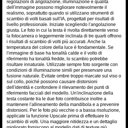
regolazioni di angolazione, illuminazione e qualità
dell'immagine possono migliorare notevolmente il
realismo, soprattutto quando si utilizzano strumenti di
scambio di volti basati sull'IA, progettati per risultati di
livello professionale. Iniziate scegliendo l'angolazione
giusta. Le foto in cui la testa è rivolta direttamente verso
la fotocamera o leggermente inclinata di tre quarti offrono
i risultati di scambio di volti più accurati. Anche la
temperatura del colore della luce è fondamentale. Se
l'immagine di base ha tonalità calde e il volto di
riferimento ha tonalità fredde, lo scambio potrebbe
risultare innaturale. Utilizzate sempre foto sorgente con
condizioni di illuminazione simili per preservare una
fusione naturale. Evitate ombre troppo marcate sul viso o
sul collo, poiché possono causare distorsioni
dell'identità e confondere il rilevamento dei punti di
riferimento facciali del modello. Un'inclinazione della
testa costante tra le due foto contribuisce inoltre a
mantenere l'allineamento della mandibola e a prevenire
distorsioni. Per le foto più vecchie o a bassa risoluzione,
applicate la funzione Upscale prima di effettuare lo
scambio di volti. Una maggiore nitidezza e un dettaglio
migliorato forniscono al modello dati di texture più