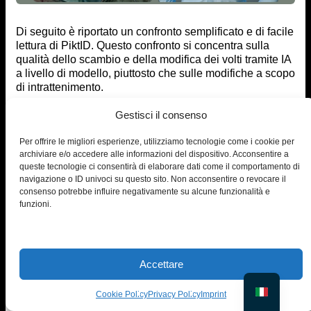
Di seguito è riportato un confronto semplificato e di facile
lettura di PiktID. Questo confronto si concentra sulla
qualità dello scambio e della modifica dei volti tramite IA
a livello di modello, piuttosto che sulle modifiche a scopo
di intrattenimento.
Remaker
Caratteristica
PiktID
Pixlr
Fotografo
Gestisci il consenso
AI
Fusione realistica
⭐⭐⭐⭐⭐
⭐⭐⭐
⭐⭐
⭐⭐⭐
Per offrire le migliori esperienze, utilizziamo tecnologie come i cookie per
Mantenimento
archiviare e/o accedere alle informazioni del dispositivo. Acconsentire a
⭐⭐⭐⭐⭐
⭐⭐
⭐⭐
⭐⭐⭐
dell'illuminazione
queste tecnologie ci consentirà di elaborare dati come il comportamento di
navigazione o ID univoci su questo sito. Non acconsentire o revocare il
Controllo
SÌ
NO
NO
NO
consenso potrebbe influire negativamente su alcune funzionalità e
dell'espressione
funzioni.
Anonimizzare
SÌ
NO
NO
NO
(volti sintetici)
API
SÌ
NO
NO
NO
Coerenza
Accettare
Alto
Basso
Basso
Basso
dell'identità
Uscita ad alta
Cookie Policy
Privacy Policy
Imprint
4K+
Limitato
Limitato
Limitato
risoluzione