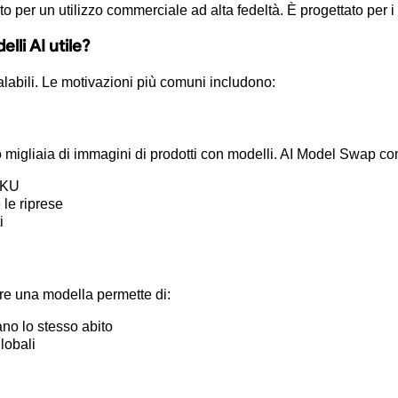
to per un utilizzo commerciale ad alta fedeltà. È progettato per i 
elli AI
utile?
calabili. Le motivazioni più comuni includono:
 migliaia di immagini di prodotti con modelli. AI Model Swap co
 SKU
 le riprese
i
are una modella permette di:
ano lo stesso abito
lobali