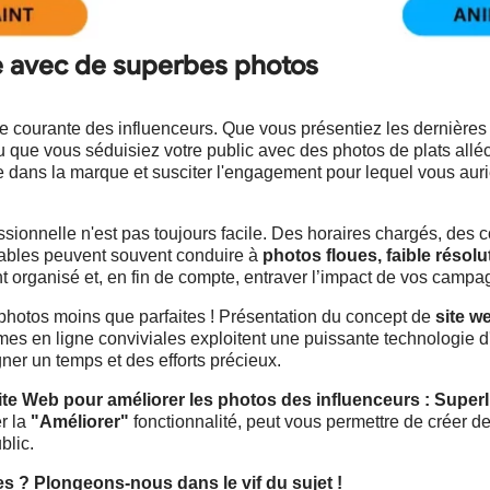
ce avec de superbes photos
aie courante des influenceurs. Que vous présentiez les dernièr
u que vous séduisiez votre public avec des photos de plats allé
iance dans la marque et susciter l'engagement pour lequel vous au
sionnelle n'est pas toujours facile. Des horaires chargés, des 
tables peuvent souvent conduire à
photos floues, faible résolu
 organisé et, en fin de compte, entraver l’impact de vos campa
photos moins que parfaites ! Présentation du concept de
site w
rmes en ligne conviviales exploitent une puissante technologie d
gner un temps et des efforts précieux.
site Web pour améliorer les photos des influenceurs : SuperI
er la
"Améliorer"
fonctionnalité, peut vous permettre de créer d
blic.
es ? Plongeons-nous dans le vif du sujet !