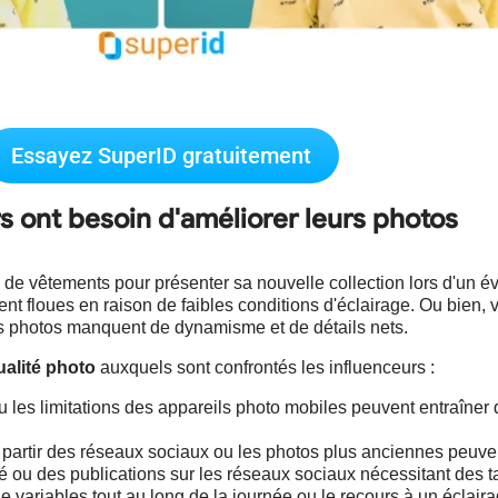
Essayez SuperID gratuitement
urs ont besoin d'améliorer leurs photos
de vêtements pour présenter sa nouvelle collection lors d'un 
nt floues en raison de faibles conditions d'éclairage. Ou bien
les photos manquent de dynamisme et de détails nets.
ualité photo
auxquels sont confrontés les influenceurs :
les limitations des appareils photo mobiles peuvent entraîner
artir des réseaux sociaux ou les photos plus anciennes peuven
é ou des publications sur les réseaux sociaux nécessitant des ta
 variables tout au long de la journée ou le recours à un éclairage