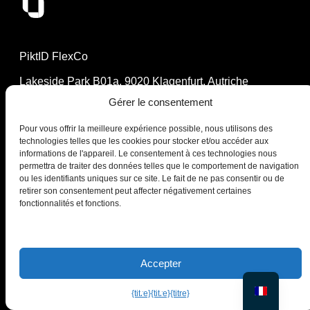
PiktID FlexCo
Lakeside Park B01a, 9020 Klagenfurt, Autriche
office@piktid.com
Gérer le consentement
Pour vous offrir la meilleure expérience possible, nous utilisons des
technologies telles que les cookies pour stocker et/ou accéder aux
informations de l'appareil. Le consentement à ces technologies nous
permettra de traiter des données telles que le comportement de navigation
Légal
ou les identifiants uniques sur ce site. Le fait de ne pas consentir ou de
Imprimer
retirer son consentement peut affecter négativement certaines
fonctionnalités et fonctions.
Conditions d'utilisation
politique de confidentialité
Cookies
Entreprise
Produit
Accepter
À propos de nous
Sur le modèle
Blog
Studio
{titre}
{titre}
{titre}
Contactez-nous
Tarifs