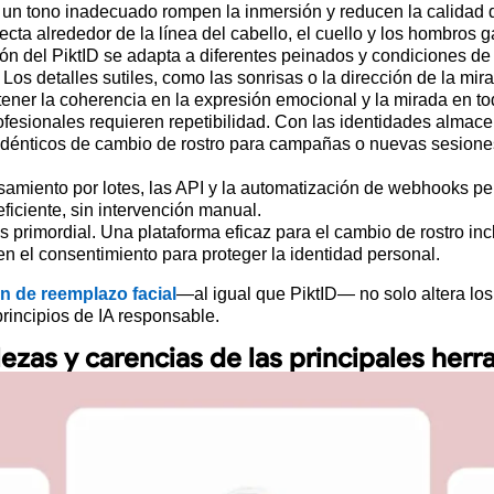
 un tono inadecuado rompen la inmersión y reducen la calidad d
ecta alrededor de la línea del cabello, el cuello y los hombros g
sión del PiktID se adapta a diferentes peinados y condiciones d
Los detalles sutiles, como las sonrisas o la dirección de la mi
ner la coherencia en la expresión emocional y la mirada en tod
ofesionales requieren repetibilidad. Con las identidades almace
 idénticos de cambio de rostro para campañas o nuevas sesione
amiento por lotes, las API y la automatización de webhooks pe
ficiente, sin intervención manual.
s primordial. Una plataforma eficaz para el cambio de rostro i
en el consentimiento para proteger la identidad personal.
ón de reemplazo facial
—al igual que PiktID— no solo altera los
principios de IA responsable.
lezas y carencias de las principales her