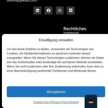
office@piktid.com
Rechtliches
Impressum
Allgemeine
Einwilligung verwalten
Nutzungsbedingungen
Datenschutzbestimmungen
Um das beste Erlebnis zu bieten, verwenden wir Technologien wie
Cookies, um Geräteinformationen zu speichern und/oder darauf
Cookies
zuzugreifen. Wenn Sie diesen Technologien zustimmen, können wir Daten
Unternehmen
Produkt
wie das Surfverhalten oder eindeutige IDs auf dieser Website verarbeiten.
Über uns
On-Model
Wenn Sie nicht zustimmen oder Ihre Zustimmung widerrufen, kann dies zu
Blog
Studio
einer Beeinträchtigung bestimmter Funktionen und Merkmale führen.
Kontaktiere uns
Preise
Presse
API
Akzeptieren
Cookie Policy
Privacy Policy
Imprint