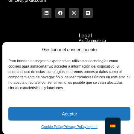
office@piktid.com
Legal
Pie de imprenta
Condiciones de servicio
Gestionar el consentimiento
Política de privacidad
Para brindar las mejores experiencias, utilizamos tecnologías como
Galletas
cookies para almacenar y/o acceder a información del dispositivo. Si
Compañía
Producto
acepta el uso de estas tecnologías, podremos procesar datos como el
Sobre nosotros
En el modelo
comportamiento de navegación o los identificadores únicos en este sitio. Si
Blog
Estudio
no acepta o retira el consentimiento, es posible que se vean afectadas
ciertas características y funciones.
Contáctenos
Precios
Noticias
API
Aceptar
Cookie Policy
Privacy Policy
Imprint