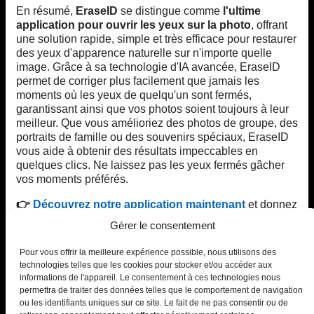
En résumé,
EraseID
se distingue comme
l'ultime
application pour ouvrir les yeux sur la photo
, offrant
une solution rapide, simple et très efficace pour restaurer
des yeux d'apparence naturelle sur n'importe quelle
image. Grâce à sa technologie d'IA avancée, EraseID
permet de corriger plus facilement que jamais les
moments où les yeux de quelqu'un sont fermés,
garantissant ainsi que vos photos soient toujours à leur
meilleur. Que vous amélioriez des photos de groupe, des
portraits de famille ou des souvenirs spéciaux, EraseID
vous aide à obtenir des résultats impeccables en
quelques clics. Ne laissez pas les yeux fermés gâcher
vos moments préférés.
👉
Découvrez notre application maintenant
et donnez
vie à vos photos instantanément !
Gérer le consentement
Essayez EraseID gratuitement
Pour vous offrir la meilleure expérience possible, nous utilisons des
technologies telles que les cookies pour stocker et/ou accéder aux
informations de l'appareil. Le consentement à ces technologies nous
permettra de traiter des données telles que le comportement de navigation
ou les identifiants uniques sur ce site. Le fait de ne pas consentir ou de