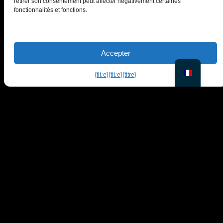
retirer son consentement peut affecter négativement certaines
fonctionnalités et fonctions.
PiktID FlexCo
Lakeside Park B01a, 9020 Klagenfurt, Autriche
Accepter
office@piktid.com
{titre}
{titre}
{titre}
Légal
Imprimer
Conditions d'utilisation
politique de confidentialité
Cookies
Entreprise
Produit
À propos de nous
Sur le modèle
Blog
Studio
Contactez-nous
Tarifs