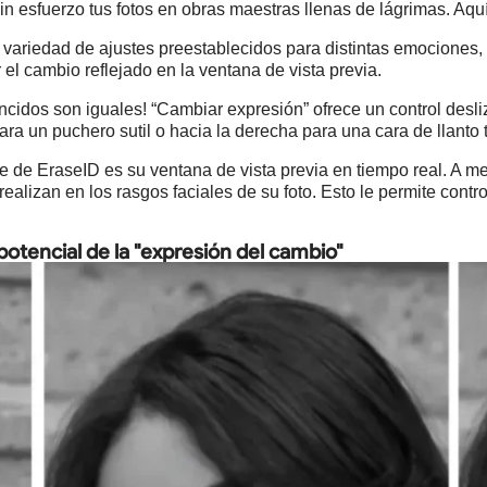
sin esfuerzo tus fotos en obras maestras llenas de lágrimas. Aq
variedad de ajustes preestablecidos para distintas emociones, e
 el cambio reflejado en la ventana de vista previa.
cidos son iguales! “Cambiar expresión” ofrece un control desliz
ara un puchero sutil o hacia la derecha para una cara de llanto 
 de EraseID es su ventana de vista previa en tiempo real. A me
alizan en los rasgos faciales de su foto. Esto le permite control
el potencial de la "expresión del cambio"