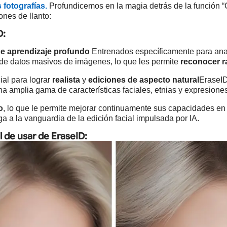
 fotografías.
Profundicemos en la magia detrás de la función “
iones de llanto:
D:
de aprendizaje profundo
Entrenados específicamente para anal
 de datos masivos de imágenes, lo que les permite
reconocer r
ial para lograr
realista
y
ediciones de aspecto natural
EraseID
a amplia gama de características faciales, etnias y expresiones
o
, lo que le permite mejorar continuamente sus capacidades en 
 a la vanguardia de la edición facial impulsada por IA.
il de usar de EraseID: