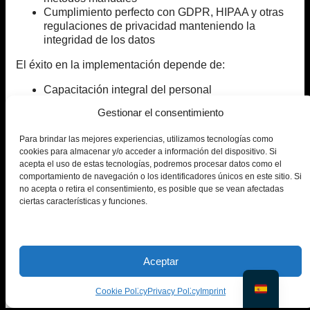
Cumplimiento perfecto con GDPR, HIPAA y otras
regulaciones de privacidad manteniendo la
integridad de los datos
El éxito en la implementación depende de:
Capacitación integral del personal
Protocolos de privacidad claros
Gestionar el consentimiento
Auditorías y actualizaciones periódicas del sistema
Marcos sólidos de gobernanza de datos
Para brindar las mejores experiencias, utilizamos tecnologías como
cookies para almacenar y/o acceder a información del dispositivo. Si
b. Recursos adicionales
acepta el uso de estas tecnologías, podremos procesar datos como el
comportamiento de navegación o los identificadores únicos en este sitio. Si
El mejor generador de fotografías con IA: la mejor
no acepta o retira el consentimiento, es posible que se vean afectadas
opción para fotografías profesionales
ciertas características y funciones.
AI Face Fixer que debes conocer para una gran
creatividad
Cómo crear miniaturas felices con Smiling Face AI
Cómo el generador de personajes con inteligencia
Aceptar
artificial genera nuevas ideas
La mejor manera de añadir una sonrisa a una foto
Cookie Policy
Privacy Policy
Imprint
¿Listo para potenciar su investigación?