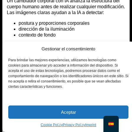
Un cambiador corporal con IA analiza la estructura del
cuerpo humano antes de realizar cualquier modificación.
Las imágenes claras ayudan a la IA a detectar:
postura y proporciones corporales
dirección de la iluminación
contexto de fondo
Cuanto mejor sea la imagen de entrada, más natural se
Gestionar el consentimiento
verá el resultado final.
Para brindar las mejores experiencias, utilizamos tecnologías como
Paso 2: Cargar la identidad de destino o la
cookies para almacenar y/o acceder a información del dispositivo. Si
referencia del cuerpo.
acepta el uso de estas tecnologías, podremos procesar datos como el
comportamiento de navegación o los identificadores únicos en este sitio. Si
no acepta o retira el consentimiento, es posible que se vean afectadas
A continuación, suba la imagen que servirá como
ciertas características y funciones.
referencia corporal o de reemplazo de identidad.
En esta etapa, el cambiador de cuerpos con IA compara
ambas imágenes y comienza a analizar:
Aceptar
alineación de la postura corporal
Posicionamiento de hombros y caderas
Cookie Policy
Privacy Policy
Imprint
Ángulo de cámara y perspectiva